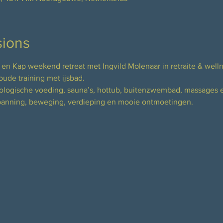
sions
n Kap weekend retreat met Ingvild Molenaar in retraite & welln
ude training met ijsbad. 
ologische voeding, sauna’s, hottub, buitenzwembad, massages e
panning, beweging, verdieping en mooie ontmoetingen.