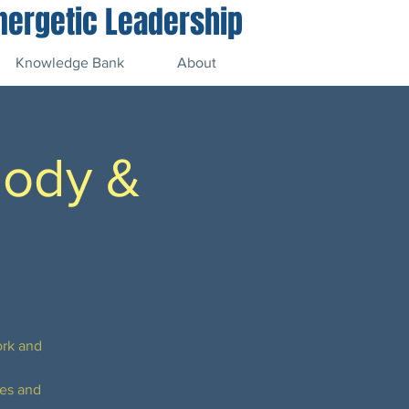
Energetic Leadership
Knowledge Bank
About
Body &
ork and
ges and