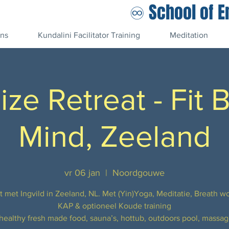
♾️ School of 
ons
Kundalini Facilitator Training
Meditation
ize Retreat - Fit 
Mind, Zeeland
vr 06 jan
  |  
Noordgouwe
t met Ingvild in Zeeland, NL. Met (Yin)Yoga, Meditatie, Breath w
KAP & optioneel Koude training
healthy fresh made food, sauna’s, hottub, outdoors pool, massa