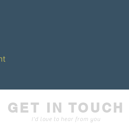
nt
GET IN TOUCH
I'd love to hear from you