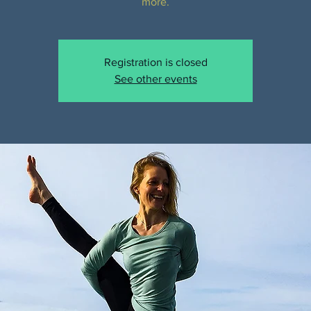
more.
Registration is closed
See other events