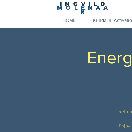
Ingvild
Molenaa
r
HOME
Kundalini Activati
Energ
Retrea
Enjoy 