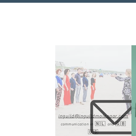
ingvild@ingvildmolenaar.com
🇳🇱
🇬🇧
com
m
unication in
and
🇺🇸