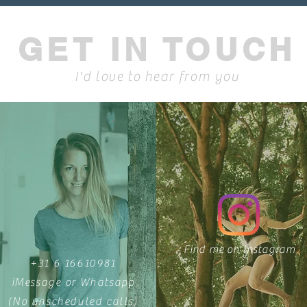
GET IN TOUCH
I'd love to hear from you
Find me on Instagram
+31 6 16610981
iMessage or Whatsapp
(No unscheduled calls)