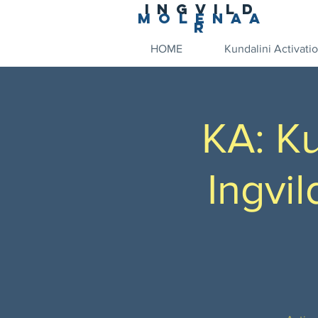
Ingvild
Molenaa
r
HOME
Kundalini Activati
KA: Ku
Ingvil