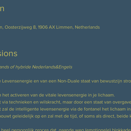
on
n, Oosterzijweg 8, 1906 AX Limmen, Netherlands
sions
lands of hybride Nederlands&Engels
de Levensenergie en van een Non-Duale staat van bewustzijn str
 het activeren van de vitale levensenergie in je lichaam.
t via technieken en wilskracht, maar door een staat van overgave
zal de intelligente levensenergie via de fontanel het lichaam in
bouwt geleidelijk op en zal met de tijd, of soms als direct, beide
en heel persoonlijk proces dat  gaande weg (emotionele) blokkad