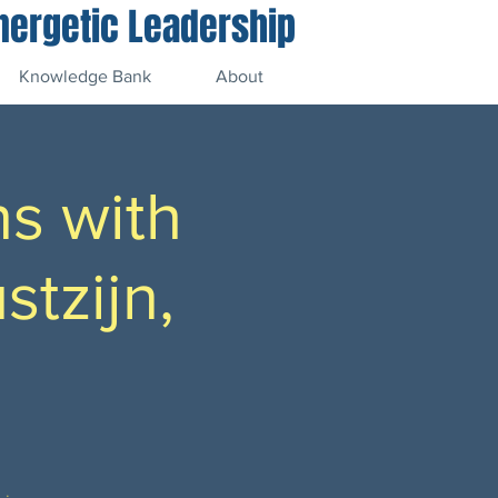
Energetic Leadership
Knowledge Bank
About
ns with
stzijn,