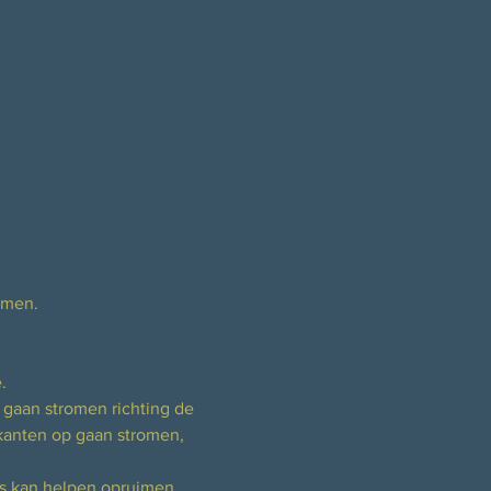
omen.
.
 gaan stromen richting de 
 kanten op gaan stromen, 
es kan helpen opruimen 