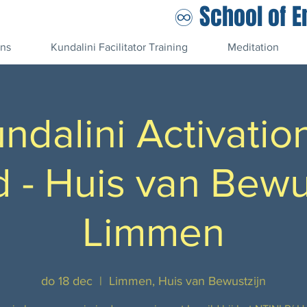
♾️ School of 
ons
Kundalini Facilitator Training
Meditation
ndalini Activatio
d - Huis van Bewu
Limmen
do 18 dec
  |  
Limmen, Huis van Bewustzijn